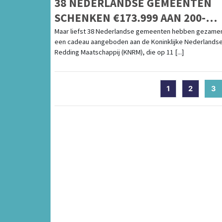
38 NEDERLANDSE GEMEENTEN
SCHENKEN €173.999 AAN 200-
JARIGE KNRM!
Maar liefst 38 Nederlandse gemeenten hebben gezamen
een cadeau aangeboden aan de Koninklijke Nederlands
Redding Maatschappij (KNRM), die op 11 [...]
1
2
3
(