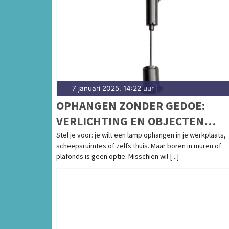
7 januari 2025, 14:22 uur
|
OPHANGEN ZONDER GEDOE:
VERLICHTING EN OBJECTEN
BEVESTIGEN MET MAGNETISCHE
Stel je voor: je wilt een lamp ophangen in je werkplaats,
scheepsruimtes of zelfs thuis. Maar boren in muren of
OPHANGSYSTEMEN
plafonds is geen optie. Misschien wil [...]