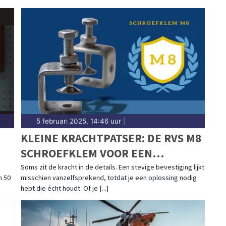
5 februari 2025, 14:46 uur
|
KLEINE KRACHTPATSER: DE RVS M8
SCHROEFKLEM VOOR EEN
IJZERSTERKE VERBINDING
Soms zit de kracht in de details. Een stevige bevestiging lijkt
n 50
misschien vanzelfsprekend, totdat je een oplossing nodig
hebt die écht houdt. Of je [...]