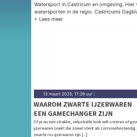
Watersport in Castricum en omgeving. Hier v
watersporten in de regio. Castricums Dagbl
13 maart 2025, 17:29 uur
|
WAAROM ZWARTE IJZERWAREN
EEN GAMECHANGER ZIJN
Of je nu een strakke, industriële look wilt creëren of g
ijzerwaren zoekt die zowel sterk als corrosiebestendig z
zwarte rvs-ijzerwaren zijn [...]