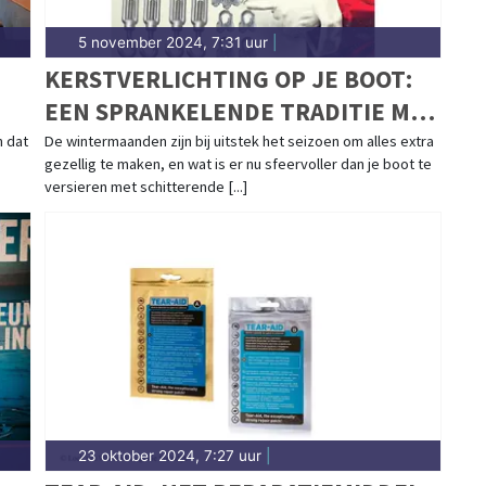
5 november 2024, 7:31 uur
|
KERSTVERLICHTING OP JE BOOT:
EEN SPRANKELENDE TRADITIE MET
S
EEN STEVIGE BASIS
n dat
De wintermaanden zijn bij uitstek het seizoen om alles extra
gezellig te maken, en wat is er nu sfeervoller dan je boot te
versieren met schitterende [...]
23 oktober 2024, 7:27 uur
|