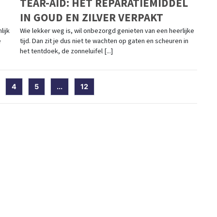
TEAR-AID: HET REPARATIEMIDDEL
IN GOUD EN ZILVER VERPAKT
lijk
Wie lekker weg is, wil onbezorgd genieten van een heerlijke
e
tijd. Dan zit je dus niet te wachten op gaten en scheuren in
het tentdoek, de zonneluifel [...]
current)
4
5
...
12