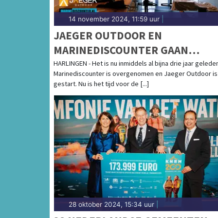
14 november 2024, 11:59 uur
|
JAEGER OUTDOOR EN
MARINEDISCOUNTER GAAN
UITBREIDEN! HET NIEUWE ADRE
HARLINGEN - Het is nu inmiddels al bijna drie jaar gelede
Marinediscounter is overgenomen en Jaeger Outdoor is
WORDT KANAALWEG 29-1
gestart. Nu is het tijd voor de [...]
28 oktober 2024, 15:34 uur
|