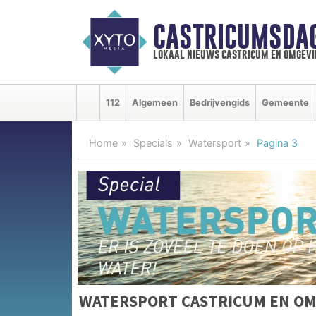
CASTRICUMSDA
lokaal nieuws castricum en omgevi
112
Algemeen
Bedrijvengids
Gemeente
Home
Specials
Watersport
Pagina 3
WATERSPORT CASTRICUM EN O