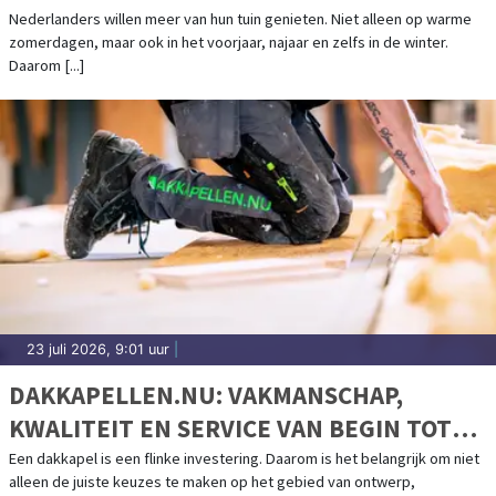
Nederlanders willen meer van hun tuin genieten. Niet alleen op warme
zomerdagen, maar ook in het voorjaar, najaar en zelfs in de winter.
Daarom [...]
23 juli 2026, 9:01 uur
|
DAKKAPELLEN.NU: VAKMANSCHAP,
KWALITEIT EN SERVICE VAN BEGIN TOT
EIND
Een dakkapel is een flinke investering. Daarom is het belangrijk om niet
alleen de juiste keuzes te maken op het gebied van ontwerp,