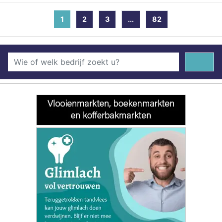
1
(current)
2
3
...
82