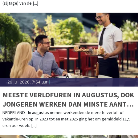
(slijtage) van de [...]
29 juli 2026, 7:54 uur
|
MEESTE VERLOFUREN IN AUGUSTUS, OOK
JONGEREN WERKEN DAN MINSTE AANTAL
UREN
NEDERLAND - In augustus nemen werkenden de meeste verlof- of
vakantie-uren op. In 2023 tot en met 2025 ging het om gemiddeld 11,9
uren per week. [...]