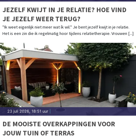
JEZELF KWIJT IN JE RELATIE? HOE VIND
JE JEZELF WEER TERUG?
"Ik weet eigenlijk niet meer wat ík wil." Je bent jezelf kwijt in je relatie.
Het is een zin die ik regelmatig hoor tijdens relatietherapie. Vrouwen [...]
23 juli 2026, 18:51 uur
|
DE MOOISTE OVERKAPPINGEN VOOR
JOUW TUIN OF TERRAS