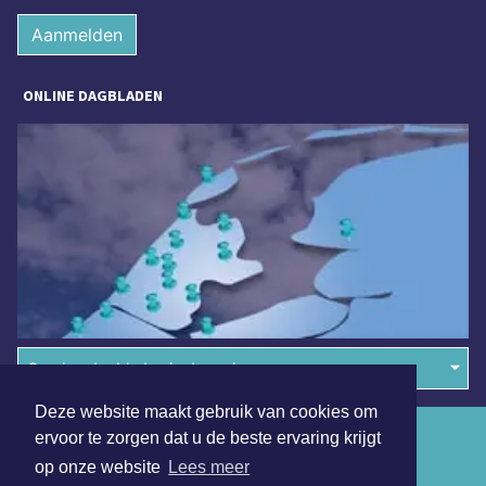
Aanmelden
ONLINE DAGBLADEN
Overige dagbladen in de regio
Deze website maakt gebruik van cookies om
Algemene voorwaarden
ervoor te zorgen dat u de beste ervaring krijgt
op onze website
Lees meer
Disclaimer