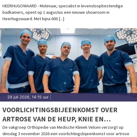
HEERHUGOWAARD
HEERHUGOWAARD - Molenaar, specialist in levensloopbestendige
badkamers, opent op 1 augustus een nieuwe showroom in
Heerhugowaard. Met bijna 600 [...]
29 juli 2026, 14:15 uur
|
VOORLICHTINGSBIJEENKOMST OVER
ARTROSE VAN DE HEUP, KNIE EN
SCHOUDER IN MEDISCHE KLINIEK VELSEN
De vakgroep Orthopedie van Medische Kliniek Velsen verzorgt op
dinsdag 3 november 2026 een voorlichtingsbijeenkomst voor artrose