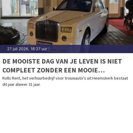
27 juli 2026, 18:27 uur
|
DE MOOISTE DAG VAN JE LEVEN IS NIET
COMPLEET ZONDER EEN MOOIE
TROUWAUTO
Rolls Rent, het verhuurbedrijf voor trouwauto’s uit Heemskerk bestaat
dit jaar alweer 31 jaar.