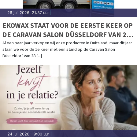
26 juli 2026, 21:37 uur
|
EKOWAX STAAT VOOR DE EERSTE KEER OP
DE CARAVAN SALON DÜSSELDORF VAN 28
AUGUSTUS T/M 6 SEPTEMBER
Al een paar jaar verkopen wij onze producten in Duitsland, maar dit jaar
staan we voor de 1e keer met een stand op de Caravan Salon
Düsseldorf van 28 [...]
24 juli 2026, 19:00 uur
|