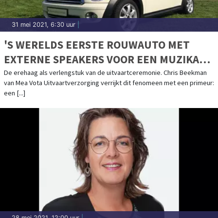
31 mei 2021, 6:30 uur
|
'S WERELDS EERSTE ROUWAUTO MET
EXTERNE SPEAKERS VOOR EEN MUZIKALE,
PERSOONLIJKE LAATSTE RIT
De erehaag als verlengstuk van de uitvaartceremonie. Chris Beekman
van Mea Vota Uitvaartverzorging verrijkt dit fenomeen met een primeur:
een [...]
28 mei 2021, 12:00 uur
|