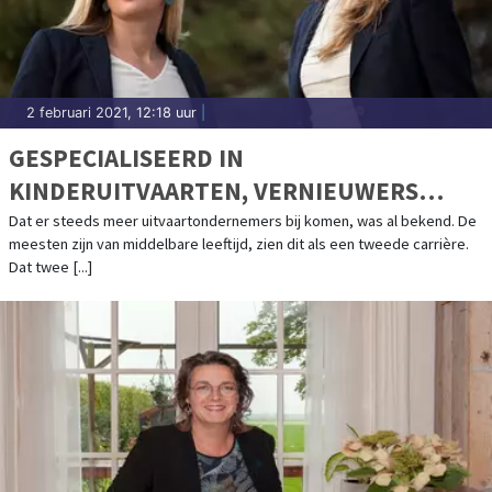
2 februari 2021, 12:18 uur
|
GESPECIALISEERD IN
KINDERUITVAARTEN, VERNIEUWERS
BINNEN DE UITVAARTBRANCHE
Dat er steeds meer uitvaartondernemers bij komen, was al bekend. De
meesten zijn van middelbare leeftijd, zien dit als een tweede carrière.
Dat twee [...]