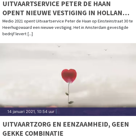
UITVAARTSERVICE PETER DE HAAN
OPENT NIEUWE VESTIGING IN HOLLANDS
KROON!
Medio 2021 opent Uitvaartservice Peter de Haan op Einsteinstraat 30 te
Heerhugowaard een nieuwe vestiging. Het in Amsterdam gevestigde
bedrijf levert [...]
14 januari 2021, 10:54 uur
|
UITVAARTZORG EN EENZAAMHEID, GEEN
GEKKE COMBINATIE