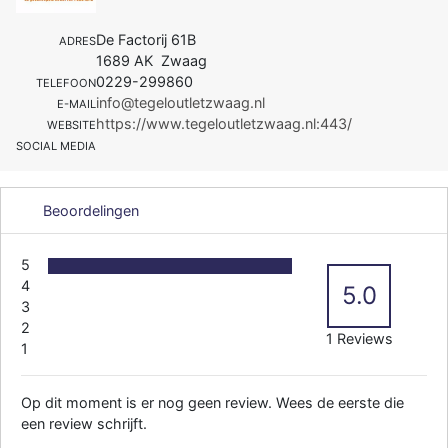
De Factorij 61B
ADRES
1689 AK Zwaag
0229-299860
TELEFOON
info@tegeloutletzwaag.nl
E-MAIL
https://www.tegeloutletzwaag.nl:443/
WEBSITE
SOCIAL MEDIA
Beoordelingen
5
4
5.0
3
2
1 Reviews
1
Op dit moment is er nog geen review. Wees de eerste die
een review schrijft.