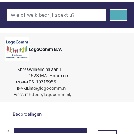
LogoComm B.V.
Wilhelminalaan 1
ADRES
1623 MA Hoorn nh
06-10716955
MOBIEL
info@logocomm.nl
E-MAIL
https://logocomm.nl/
WEBSITE
Beoordelingen
5