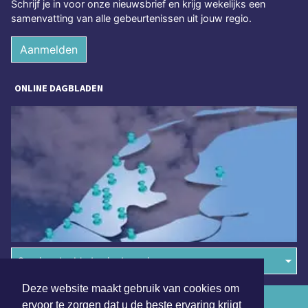
Schrijf je in voor onze nieuwsbrief en krijg wekelijks een
samenvatting van alle gebeurtenissen uit jouw regio.
Aanmelden
ONLINE DAGBLADEN
Overige dagbladen in de regio
Deze website maakt gebruik van cookies om
Algemene voorwaarden
ervoor te zorgen dat u de beste ervaring krijgt