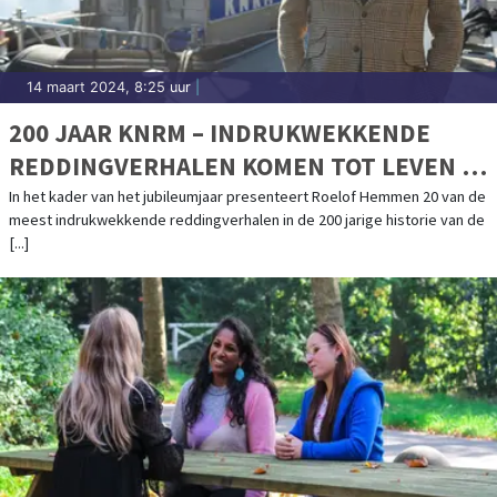
14 maart 2024, 8:25 uur
|
200 JAAR KNRM – INDRUKWEKKENDE
REDDINGVERHALEN KOMEN TOT LEVEN IN
PODCASTSERIE MET ROELOF HEMMEN
In het kader van het jubileumjaar presenteert Roelof Hemmen 20 van de
meest indrukwekkende reddingverhalen in de 200 jarige historie van de
[...]