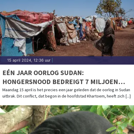
15 april 2024, 12:36 uur
|
EÉN JAAR OORLOG SUDAN:
HONGERSNOOD BEDREIGT 7 MILJOEN
MENSEN
Maandag 15 april is het precies een jaar geleden dat de oorlog in Sudan
uitbrak. Dit conflict, dat begon in de hoofdstad Khartoem, heeft zich [...]