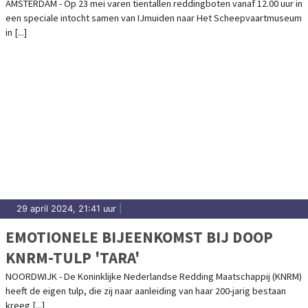
VAREN OP 23 MEI VAN IJMUIDEN NAAR
AMSTERDAM - Op 23 mei varen tientallen reddingboten vanaf 12.00 uur in
een speciale intocht samen van IJmuiden naar Het Scheepvaartmuseum
HET SCHEEPVAARTMUSEUM IN
in [...]
AMSTERDAM
29 april 2024, 21:41 uur
|
EMOTIONELE BIJEENKOMST BIJ DOOP
KNRM-TULP 'TARA'
NOORDWIJK - De Koninklijke Nederlandse Redding Maatschappij (KNRM)
heeft de eigen tulp, die zij naar aanleiding van haar 200-jarig bestaan
kreeg [...]