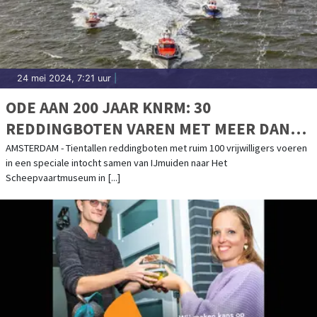
24 mei 2024, 7:21 uur
|
ODE AAN 200 JAAR KNRM: 30
REDDINGBOTEN VAREN MET MEER DAN
100 VRIJWILLIGERS VAN IJMUIDEN NAAR
AMSTERDAM - Tientallen reddingboten met ruim 100 vrijwilligers voeren
in een speciale intocht samen van IJmuiden naar Het
HET SCHEEPVAARTMUSEUM IN
Scheepvaartmuseum in [...]
AMSTERDAM