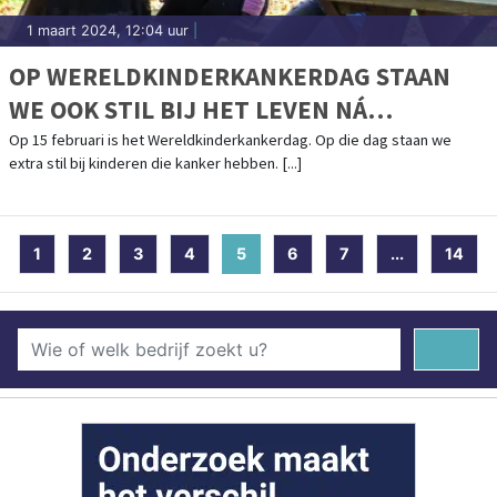
1 maart 2024, 12:04 uur
|
OP WERELDKINDERKANKERDAG STAAN
WE OOK STIL BIJ HET LEVEN NÁ
KINDERKANKER
Op 15 februari is het Wereldkinderkankerdag. Op die dag staan we
extra stil bij kinderen die kanker hebben. [...]
1
2
3
4
5
(current)
6
7
...
14