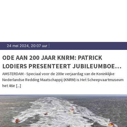
24 mei 2024, 20:07 uur
|
ODE AAN 200 JAAR KNRM: PATRICK
LODIERS PRESENTEERT JUBILEUMBOEK
EN ONTHULT UNIEKE POSTNL POSTZEGEL
AMSTERDAM - Speciaal voor de 200e verjaardag van de Koninklijke
Nederlandse Redding Maatschappij (KNRM) is Het Scheepvaartmuseum
VANUIT HET SCHEEPVAARTMUSEUM
het 46e [...]