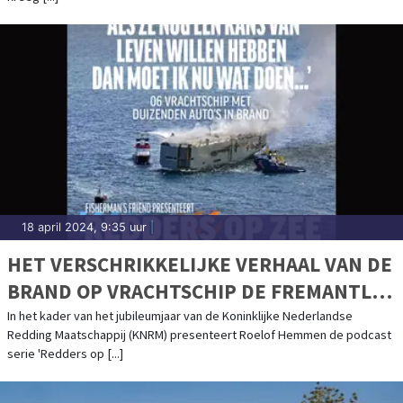
18 april 2024, 9:35 uur
|
HET VERSCHRIKKELIJKE VERHAAL VAN DE
BRAND OP VRACHTSCHIP DE FREMANTLE
HIGHWAY KOMT TOT LEVEN IN DE KNRM-
In het kader van het jubileumjaar van de Koninklijke Nederlandse
Redding Maatschappij (KNRM) presenteert Roelof Hemmen de podcast
PODCASTSERIE
serie 'Redders op [...]