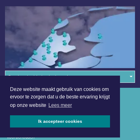
Overige dagbladen in de regio
Deze website maakt gebruik van cookies om
Algemene voorwaarden
ervoor te zorgen dat u de beste ervaring krijgt
op onze website
Lees meer
Disclaimer
Privacy Statement
Ik accepteer cookies
Copyright (c) 2026 | Castricumsdagblad.nl - Alle rechten
voorbehouden