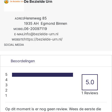
De Bezielde Urn
Herenweg 85
ADRES
1935 AH Egmond Binnen
06-20097119
MOBIEL
info@bezielde-urn.nl
E-MAIL
https://bezielde-urn.nl/
WEBSITE
SOCIAL MEDIA
Beoordelingen
5
4
5.0
3
2
1 Reviews
1
Op dit moment is er nog geen review. Wees de eerste die