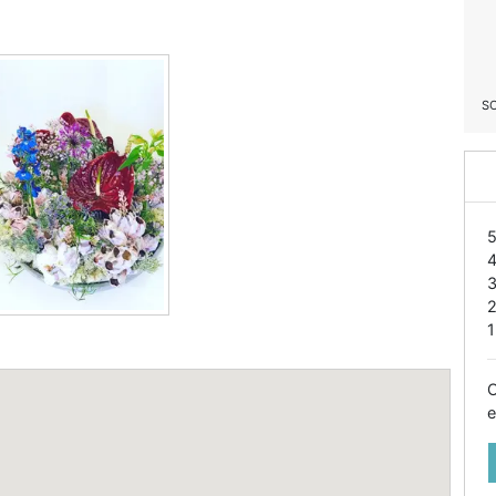
S
1
O
e