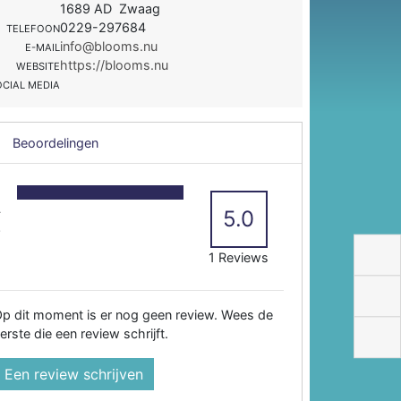
1689 AD Zwaag
0229-297684
TELEFOON
info@blooms.nu
E-MAIL
https://blooms.nu
WEBSITE
OCIAL MEDIA
Beoordelingen
5
4
5.0
3
2
1 Reviews
p dit moment is er nog geen review. Wees de
erste die een review schrijft.
Een review schrijven