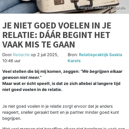
JE NIET GOED VOELEN IN JE
RELATIE: DÁÁR BEGINT HET
VAAK MIS TE GAAN
Door
Redactie
op
2 juli 2025,
Bron:
Relatiepraktijk Saskia
10:46 uur
Karels
Veel stellen die bij mij komen, zeggen:
“We begrijpen elkaar
gewoon niet meer.”
Maar wat er écht speelt, is dat ze zich allebei al langere tijd
niet goed voelen in de relatie.
Je niet goed voelen in je relatie zorgt ervoor dat je anders
reageert, sneller geraakt bent en je partner minder goed kunt
begrijpen.
Wat veel mensen niet beseffen: elkaar niet begrijpen is vaak een