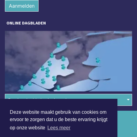
Aanmelden
ONLINE DAGBLADEN
Overige dagbladen in de regio
Deze website maakt gebruik van cookies om
Algemene voorwaarden
ervoor te zorgen dat u de beste ervaring krijgt
op onze website
Lees meer
Disclaimer