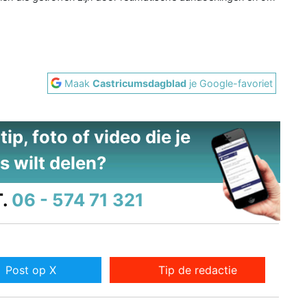
Maak
Castricumsdagblad
je Google-favoriet
ip, foto of video die je
s wilt delen?
.
06 - 574 71 321
Post op X
Tip de redactie