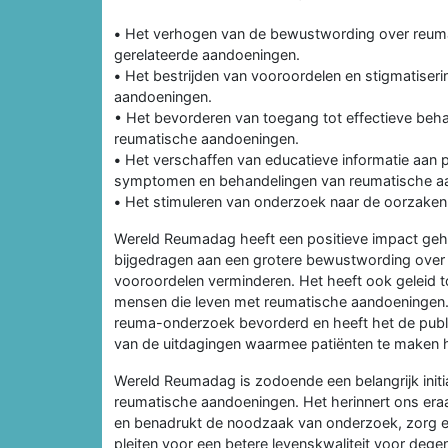
•
Het verhogen van de bewustwording over reumat
gerelateerde aandoeningen.
•
Het bestrijden van vooroordelen en stigmatiser
aandoeningen.
• Het bevorderen van toegang tot effectieve beha
reumatische aandoeningen.
•
Het verschaffen van educatieve informatie aan pa
symptomen en behandelingen van reumatische a
•
Het stimuleren van onderzoek naar de oorzaken
Wereld Reumadag heeft een positieve impact geh
bijgedragen aan een grotere bewustwording over
vooroordelen verminderen. Het heeft ook geleid t
mensen die leven met reumatische aandoeningen.
reuma-onderzoek bevorderd en heeft het de pub
van de uitdagingen waarmee patiënten te maken 
Wereld Reumadag is zodoende een belangrijk initi
reumatische aandoeningen. Het herinnert ons era
en benadrukt de noodzaak van onderzoek, zorg e
pleiten voor een betere levenskwaliteit voor deg