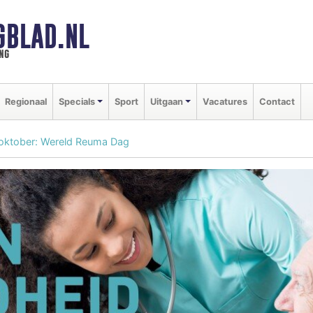
GBLAD.NL
ng
Regionaal
Specials
Sport
Uitgaan
Vacatures
Contact
oktober: Wereld Reuma Dag