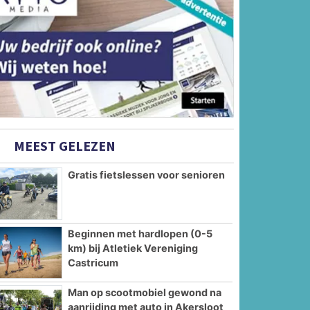
MEEST GELEZEN
Gratis fietslessen voor senioren
Beginnen met hardlopen (0-5
km) bij Atletiek Vereniging
Castricum
Man op scootmobiel gewond na
aanrijding met auto in Akersloot