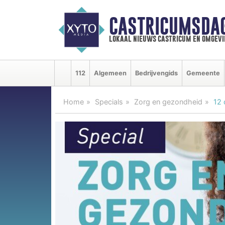
CASTRICUMSDA
lokaal nieuws castricum en omgevi
112
Algemeen
Bedrijvengids
Gemeente
Home
Specials
Zorg en gezondheid
12 