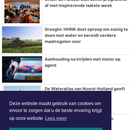
af met inspirerende laatste week
Droogte: HHNK doet oproep om zuinig te
doen met water en bereidt verdere
maatregelen voor
Aanhouding na inrijden met motor op
agent
De Wateratlas van Noord-Holland geeft
inzicht in onze relatie met water
Deze website maakt gebruik van cookies om
ervoor te zorgen dat u de beste ervaring krijgt
op onze website
Lees meer
AZ overtuigt tegen tiental PSV en
verovert Johan Cruijff Schaal