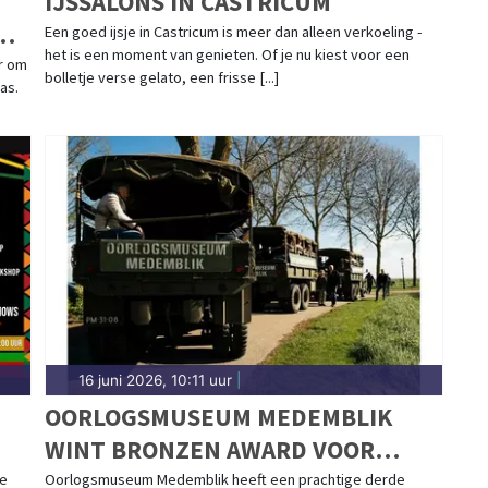
IJSSALONS IN CASTRICUM
Een goed ijsje in Castricum is meer dan alleen verkoeling -
het is een moment van genieten. Of je nu kiest voor een
r om
bolletje verse gelato, een frisse [...]
as.
16 juni 2026, 10:11 uur
|
N
OORLOGSMUSEUM MEDEMBLIK
WINT BRONZEN AWARD VOOR
BESTE DAGJE WEG VAN NOORD-
7e
Oorlogsmuseum Medemblik heeft een prachtige derde