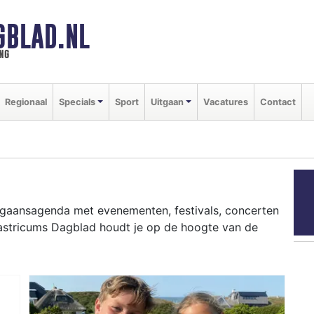
GBLAD.NL
ng
Regionaal
Specials
Sport
Uitgaan
Vacatures
Contact
itgaansagenda met evenementen, festivals, concerten
Castricums Dagblad houdt je op de hoogte van de
ziekfestivals en culinaire events - ontdek het