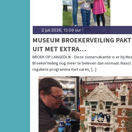
2 juli 2026, 15:09 uur
|
MUSEUM BROEKERVEILING PAKT
UIT MET EXTRA
ZOMERACTIVITEITEN VOOR JON
BROEK OP LANGEDIJK - Deze zomervakantie is er bij M
BroekerVeiling nog meer te beleven dan normaal. Naast
EN OUD
reguliere programma met varen, [...]