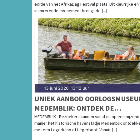
editie van het AfrikaDag Festival plaats. Dit kleurrijke en
inspirerende evenement brengt de [...]
13 juni 2026, 13:12 uur
|
UNIEK AANBOD OORLOGSMUSE
MEDEMBLIK: ONTDEK DE
GESCHIEDENIS VANUIT EEN
MEDEMBLIK - Bezoekers kunnen vanaf nu op een bijzond
manier het historische havenstadje Medemblik ontdekk
LEGERBOOT OF LEGERKANO
met een Legerkano of Legerboot! Vanuit [...]