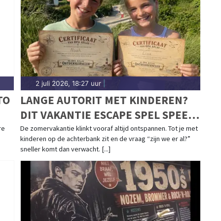
lad.nl.
2 juli 2026, 18:27 uur
|
TO
LANGE AUTORIT MET KINDEREN?
DIT VAKANTIE ESCAPE SPEL SPEEL
JE ZONDER SCHERM
re
De zomervakantie klinkt vooraf altijd ontspannen. Tot je met
kinderen op de achterbank zit en de vraag “zijn we er al?”
sneller komt dan verwacht. [...]