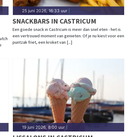
25 juni 2026, 16:33 uur
|
SNACKBARS IN CASTRICUM
Een goede snack in Castricum is meer dan snel eten - het is
een vertrouwd moment van genieten. Of je nu kiest voor een
utch
puntzak friet, een kroket van [...]
e
19 juni 2026, 8:00 uur
|