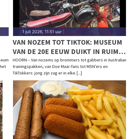
1 juli 2026, 11:51 uur
|
VAN NOZEM TOT TIKTOK: MUSEUM
VAN DE 20E EEUW DUIKT IN RUIM
G
70 JAAR JONGERENCULTUUR
useum
HOORN – Van nozems op brommers tot gabbers in Australian
 het
trainingspakken, van Doe Maar-fans tot MSN’ers en
TikTokkers: jong zijn zag er in elke [...]