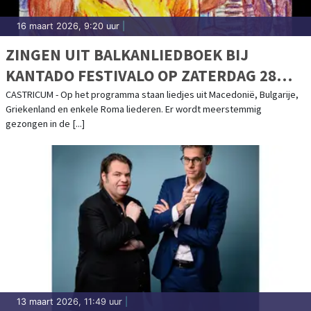
16 maart 2026, 9:20 uur
|
ZINGEN UIT BALKANLIEDBOEK BIJ
KANTADO FESTIVALO OP ZATERDAG 28
MAART 2026
CASTRICUM - Op het programma staan liedjes uit Macedonië, Bulgarije,
Griekenland en enkele Roma liederen. Er wordt meerstemmig
gezongen in de [...]
13 maart 2026, 11:49 uur
|