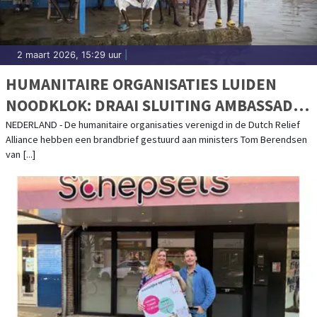
2 maart 2026, 15:29 uur
|
HUMANITAIRE ORGANISATIES LUIDEN
NOODKLOK: DRAAI SLUITING AMBASSADE
ZUID-SOEDAN TERUG
NEDERLAND - De humanitaire organisaties verenigd in de Dutch Relief
Alliance hebben een brandbrief gestuurd aan ministers Tom Berendsen
van [...]