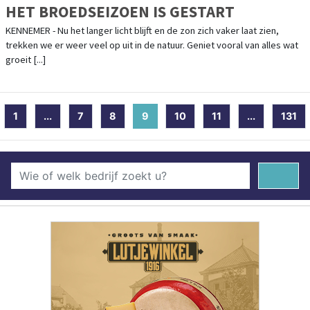
HET BROEDSEIZOEN IS GESTART
KENNEMER - Nu het langer licht blijft en de zon zich vaker laat zien,
trekken we er weer veel op uit in de natuur. Geniet vooral van alles wat
groeit [...]
1
...
7
8
9
(current)
10
11
...
131