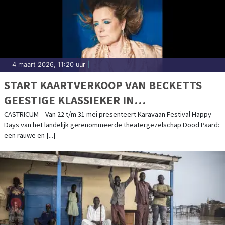
4 maart 2026, 11:20 uur
|
START KAARTVERKOOP VAN BECKETTS
GEESTIGE KLASSIEKER IN
ZANDAFGRAVING DE ZANDERIJ
CASTRICUM – Van 22 t/m 31 mei presenteert Karavaan Festival Happy
Days van het landelijk gerenommeerde theatergezelschap Dood Paard:
een rauwe en [...]