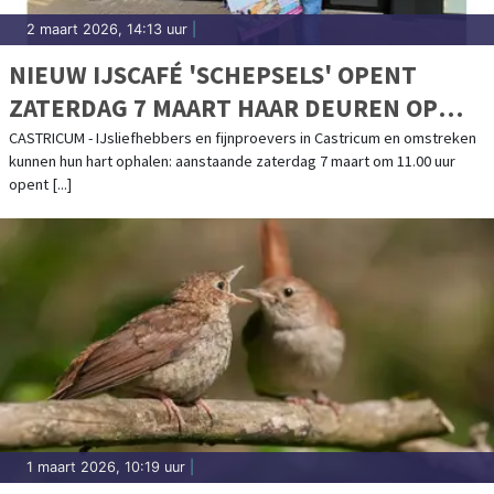
2 maart 2026, 14:13 uur
|
NIEUW IJSCAFÉ 'SCHEPSELS' OPENT
ZATERDAG 7 MAART HAAR DEUREN OP
VERTROUWDE IJS LOCATIE IN CASTRICUM
CASTRICUM - IJsliefhebbers en fijnproevers in Castricum en omstreken
kunnen hun hart ophalen: aanstaande zaterdag 7 maart om 11.00 uur
opent [...]
1 maart 2026, 10:19 uur
|