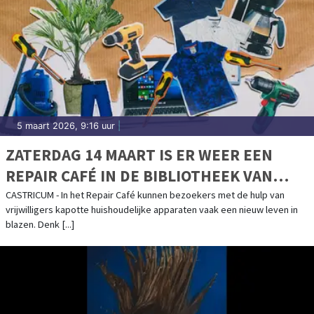
5 maart 2026, 9:16 uur
|
ZATERDAG 14 MAART IS ER WEER EEN
REPAIR CAFÉ IN DE BIBLIOTHEEK VAN
CASTRICUM
CASTRICUM - In het Repair Café kunnen bezoekers met de hulp van
vrijwilligers kapotte huishoudelijke apparaten vaak een nieuw leven in
blazen. Denk [...]