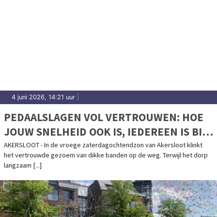
4 juni 2026, 14:21 uur
|
PEDAALSLAGEN VOL VERTROUWEN: HOE
JOUW SNELHEID OOK IS, IEDEREEN IS BIJ
KPBIKING GELIJK
AKERSLOOT - In de vroege zaterdagochtendzon van Akersloot klinkt
het vertrouwde gezoem van dikke banden op de weg. Terwijl het dorp
langzaam [...]