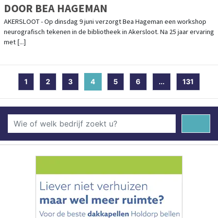
DOOR BEA HAGEMAN
AKERSLOOT - Op dinsdag 9 juni verzorgt Bea Hageman een workshop
neurografisch tekenen in de bibliotheek in Akersloot. Na 25 jaar ervaring
met [...]
1
2
3
4
(current)
5
6
...
131