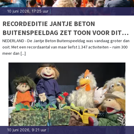
10 juni 2026, 17:25 uur
|
RECORDEDITIE JANTJE BETON
BUITENSPEELDAG ZET TOON VOOR DIT
SPEELJAAR
NEDERLAND - De Jantje Beton Buitenspeeldag was vandaag groter dan
ooit. Met een recordaantal van maar liefst 1.347 activiteiten – ruim 300
meer dan [...]
10 juni 2026, 9:21 uur
|