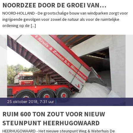
NOORDZEE DOOR DE GROEI VAN
WINDPARKEN VRAGEN OM MEER
NOORD-HOLLAND - De grootschalige bouw van windparken zorgt voor
ingrijpende gevolgen voor zowel de natuur als voor de ruimtelijke
ONDERZOEK
ordening op de [...]
25 oktober 2018, 7:31 uur
|
RUIM 600 TON ZOUT VOOR NIEUW
STEUNPUNT HEERHUGOWAARD
HEERHUGOWAARD - Het nieuwe steunpunt Weg & Waterhuis De