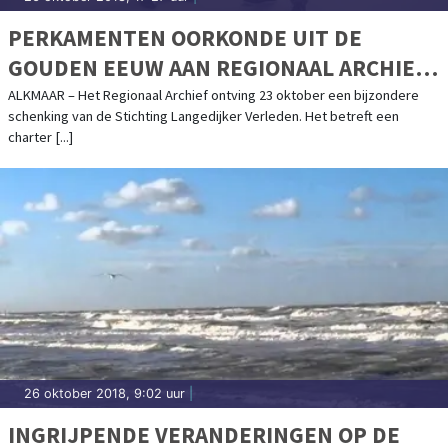
PERKAMENTEN OORKONDE UIT DE
GOUDEN EEUW AAN REGIONAAL ARCHIEF
GESCHONKEN
ALKMAAR – Het Regionaal Archief ontving 23 oktober een bijzondere
schenking van de Stichting Langedijker Verleden. Het betreft een
charter [...]
26 oktober 2018, 9:02 uur
|
INGRIJPENDE VERANDERINGEN OP DE