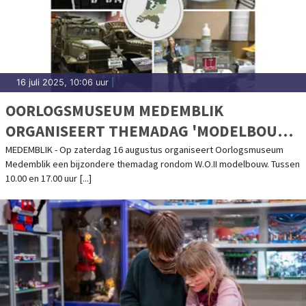
16 juli 2025, 10:06 uur
|
OORLOGSMUSEUM MEDEMBLIK
ORGANISEERT THEMADAG 'MODELBOUW'
- 16 AUGUSTUS 2025
MEDEMBLIK - Op zaterdag 16 augustus organiseert Oorlogsmuseum
Medemblik een bijzondere themadag rondom W.O.II modelbouw. Tussen
10.00 en 17.00 uur [...]