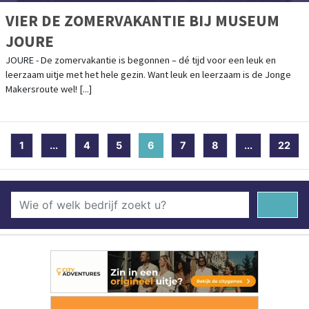
VIER DE ZOMERVAKANTIE BIJ MUSEUM
JOURE
JOURE - De zomervakantie is begonnen – dé tijd voor een leuk en
leerzaam uitje met het hele gezin. Want leuk en leerzaam is de Jonge
Makersroute wel! [...]
1
...
4
5
6
(current)
7
8
...
22