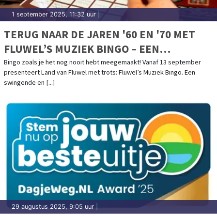
1 september 2025, 11:32 uur
|
TERUG NAAR DE JAREN '60 EN '70 MET
FLUWEL’S MUZIEK BINGO – EEN
NOSTALGISCH FEESTJE IN OMA’S
Bingo zoals je het nog nooit hebt meegemaakt! Vanaf 13 september
presenteert Land van Fluwel met trots: Fluwel’s Muziek Bingo. Een
HUISKAMER!
swingende en [...]
29 augustus 2025, 9:05 uur
|