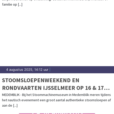
familie op [...]
4 augustus 2025, 14:12 uur
|
STOOMSLOEPENWEEKEND EN
RONDVAARTEN IJSSELMEER OP 16 & 17
AUGUSTUS
MEDEMBLIK - Bij het Stoommachinemuseum in Medemblik meren tijdens
het nautisch evenement een groot aantal authentieke stoomsloepen af
aan de [...]