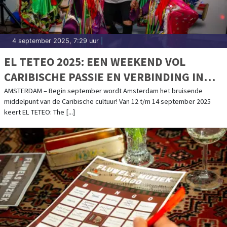
4 september 2025, 7:29 uur
|
EL TETEO 2025: EEN WEEKEND VOL
CARIBISCHE PASSIE EN VERBINDING IN
AMSTERDAM – 12 T/M 14 SEPTEMBER
AMSTERDAM – Begin september wordt Amsterdam het bruisende
middelpunt van de Caribische cultuur! Van 12 t/m 14 september 2025
keert EL TETEO: The [...]