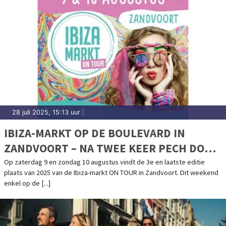
28 juli 2025, 15:13 uur
|
IBIZA-MARKT OP DE BOULEVARD IN
ZANDVOORT – NA TWEE KEER PECH DOOR
HET WEER GAAN WE VOOR EEN LAATSTE
Op zaterdag 9 en zondag 10 augustus vindt de 3e en laatste editie
plaats van 2025 van de Ibiza-markt ON TOUR in Zandvoort. Dit weekend
MOOI WEEKEND!
enkel op de [...]