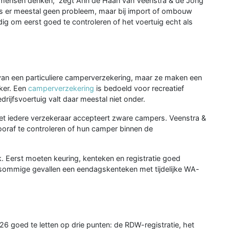
eel mensen denken,” zegt Ann de Haan van Veenstra & de Jong
 is er meestal geen probleem, maar bij import of ombouw
ig om eerst goed te controleren of het voertuig echt als
 van een particuliere camperverzekering, maar ze maken een
jker. Een
camperverzekering
is bedoeld voor recreatief
edrijfsvoertuig valt daar meestal niet onder.
et iedere verzekeraar accepteert zware campers. Veenstra &
oraf te controleren of hun camper binnen de
k. Eerst moeten keuring, kenteken en registratie goed
 sommige gevallen een eendagskenteken met tijdelijke WA-
6 goed te letten op drie punten: de RDW-registratie, het