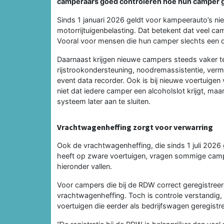
camperaars goed controleren hoe hun camper g
Sinds 1 januari 2026 geldt voor kampeerauto’s niet
motorrijtuigenbelasting. Dat betekent dat veel c
Vooral voor mensen die hun camper slechts een de
Daarnaast krijgen nieuwe campers steeds vaker t
rijstrookondersteuning, noodremassistentie, ve
event data recorder. Ook is bij nieuwe voertuigen 
niet dat iedere camper een alcoholslot krijgt, maa
systeem later aan te sluiten.
Vrachtwagenheffing zorgt voor verwarring
Ook de vrachtwagenheffing, die sinds 1 juli 2026
heeft op zware voertuigen, vragen sommige camp
hieronder vallen.
Voor campers die bij de RDW correct geregistre
vrachtwagenheffing. Toch is controle verstandi
voertuigen die eerder als bedrijfswagen geregistr