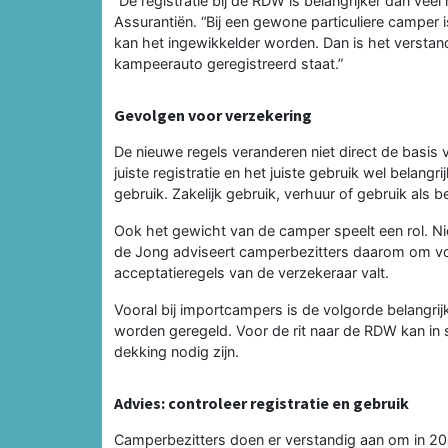
“De registratie bij de RDW is belangrijker dan v
Assurantiën. “Bij een gewone particuliere camper
kan het ingewikkelder worden. Dan is het verstand
kampeerauto geregistreerd staat.”
Gevolgen voor verzekering
De nieuwe regels veranderen niet direct de basis
juiste registratie en het juiste gebruik wel belangri
gebruik. Zakelijk gebruik, verhuur of gebruik als b
Ook het gewicht van de camper speelt een rol. Ni
de Jong adviseert camperbezitters daarom om vo
acceptatieregels van de verzekeraar valt.
Vooral bij importcampers is de volgorde belangrij
worden geregeld. Voor de rit naar de RDW kan in
dekking nodig zijn.
Advies: controleer registratie en gebruik
Camperbezitters doen er verstandig aan om in 202