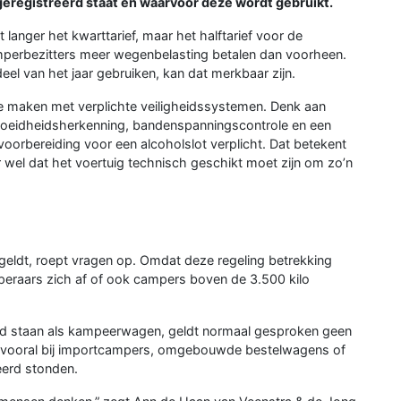
eregistreerd staat en waarvoor deze wordt gebruikt.
 langer het kwarttarief, maar het halftarief voor de
amperbezitters meer wegenbelasting betalen dan voorheen.
el van het jaar gebruiken, kan dat merkbaar zijn.
e maken met verplichte veiligheidssystemen. Denk aan
rmoeidheidsherkenning, bandenspanningscontrole en een
voorbereiding voor een alcoholslot verplicht. Dat betekent
r wel dat het voertuig technisch geschikt moet zijn om zo’n
 geldt, roept vragen op. Omdat deze regeling betrekking
eraars zich af of ook campers boven de 3.500 kilo
erd staan als kampeerwagen, geldt normaal gesproken geen
g, vooral bij importcampers, omgebouwde bestelwagens of
eerd stonden.