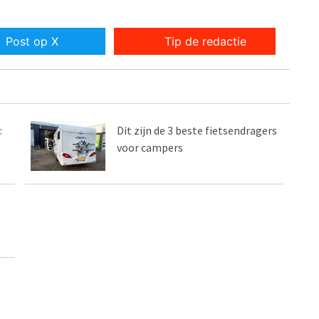
Post op X
Tip de redactie
:
Dit zijn de 3 beste fietsendragers
voor campers