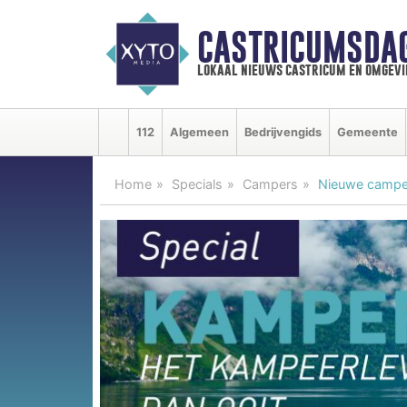
CASTRICUMSDA
lokaal nieuws castricum en omgevi
112
Algemeen
Bedrijvengids
Gemeente
Home
Specials
Campers
Nieuwe camper