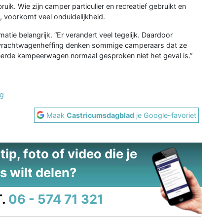
ik. Wie zijn camper particulier en recreatief gebruikt en
, voorkomt veel onduidelijkheid.
tie belangrijk. “Er verandert veel tegelijk. Daardoor
 vrachtwagenheffing denken sommige camperaars dat ze
treerde kampeerwagen normaal gesproken niet het geval is.”
ng
Maak
Castricumsdagblad
je Google-favoriet
ip, foto of video die je
s wilt delen?
.
06 - 574 71 321