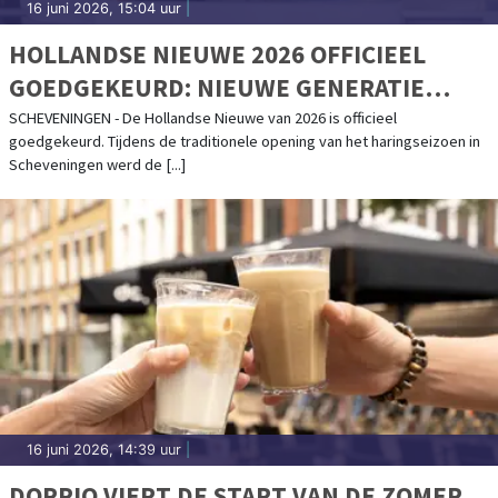
16 juni 2026, 15:04 uur
|
HOLLANDSE NIEUWE 2026 OFFICIEEL
GOEDGEKEURD: NIEUWE GENERATIE
GEEFT STARTSEIN VOOR HARINGSEIZOEN
SCHEVENINGEN - De Hollandse Nieuwe van 2026 is officieel
goedgekeurd. Tijdens de traditionele opening van het haringseizoen in
Scheveningen werd de [...]
16 juni 2026, 14:39 uur
|
DOPPIO VIERT DE START VAN DE ZOMER