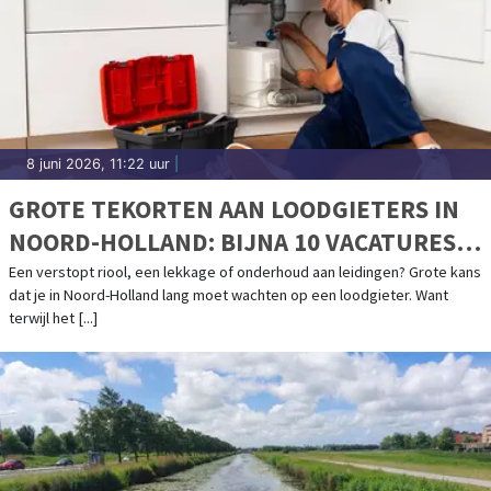
8 juni 2026, 11:22 uur
|
GROTE TEKORTEN AAN LOODGIETERS IN
NOORD-HOLLAND: BIJNA 10 VACATURES
PER WERKZOEKENDE
Een verstopt riool, een lekkage of onderhoud aan leidingen? Grote kans
dat je in Noord-Holland lang moet wachten op een loodgieter. Want
terwijl het [...]