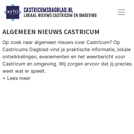
CASTRICUMSDAGBLAD.NL
lokaal nieuws castricum en omgeving
ALGEMEEN NIEUWS CASTRICUM
Op zoek naar algemeen nieuws over Castricum? Op
Castricums Dagblad vind je praktische informatie, lokale
ontwikkelingen, evenementen en het weerbericht voor
Castricum en omgeving. Wij zorgen ervoor dat jij precies
weet wat er speelt.
PRAKTISCHE INFORMATIE CASTRICUM
Van werkzaamheden op de N203 tot evenementen in
het dorp en het weersbericht voor de kuststreek van
Noord-Holland tussen Alkmaar en Haarlem.