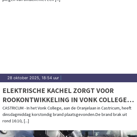
28 oktober 2025, 18:54 uur
|
ELEKTRISCHE KACHEL ZORGT VOOR
ROOKONTWIKKELING IN VONK COLLEGE
CASTRICUM
CASTRICUM - In het Vonk College, aan de Oranjelaan in Castricum, heeft
dinsdagmiddag korstondig brand plaatsgevonden.De brand brak uit
rond 16:10, [...]