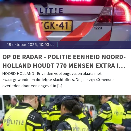
18 oktober 2025, 10:03 uur
|
OP DE RADAR - POLITIE EENHEID NOORD-
HOLLAND HOUDT 770 MENSEN EXTRA IN
DE GATEN IN HET VERKEER
NOORD-HOLLAND - Er vinden veel ongevallen plaats met
zwaargewonde en dodelijke slachtoffers. Dit jaar zijn 40 mensen
overleden door een ongeval in [...]