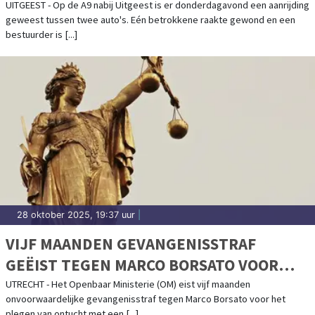
UITGEEST - Op de A9 nabij Uitgeest is er donderdagavond een aanrijding
geweest tussen twee auto's. Eén betrokkene raakte gewond en een
bestuurder is [...]
28 oktober 2025, 19:37 uur
|
VIJF MAANDEN GEVANGENISSTRAF
GEËIST TEGEN MARCO BORSATO VOOR
ONTUCHT MET MINDERJARIGE
UTRECHT - Het Openbaar Ministerie (OM) eist vijf maanden
onvoorwaardelijke gevangenisstraf tegen Marco Borsato voor het
plegen van ontucht met een [...]