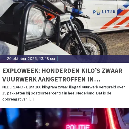
20 oktober 2025, 13:48 uur
|
EXPLOWEEK: HONDERDEN KILO’S ZWAAR
VUURWERK AANGETROFFEN IN
POSTPAKKETTEN
NEDERLAND - Bijna 200 kilogram zwaar illegaal vuurwerk verspreid over
19 pakketten bij postsorteercentra in heel Nederland. Dat is de
opbrengst van [...]