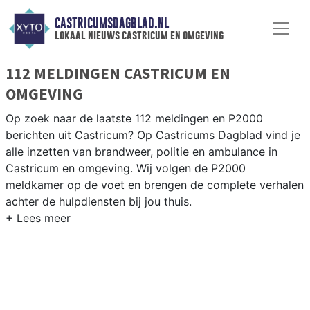
CASTRICUMSDAGBLAD.NL
lokaal nieuws castricum en omgeving
112 MELDINGEN CASTRICUM EN
OMGEVING
Op zoek naar de laatste 112 meldingen en P2000
berichten uit Castricum? Op Castricums Dagblad vind je
alle inzetten van brandweer, politie en ambulance in
Castricum en omgeving. Wij volgen de P2000
meldkamer op de voet en brengen de complete verhalen
achter de hulpdiensten bij jou thuis.
P2000 MELDINGEN CASTRICUM
Van incidenten op de N203 en de Beverwijkerstraatweg
tot meldingen in Castricum centrum, Bakkum, Limmen en
Akersloot — onze redactie is er altijd bij.