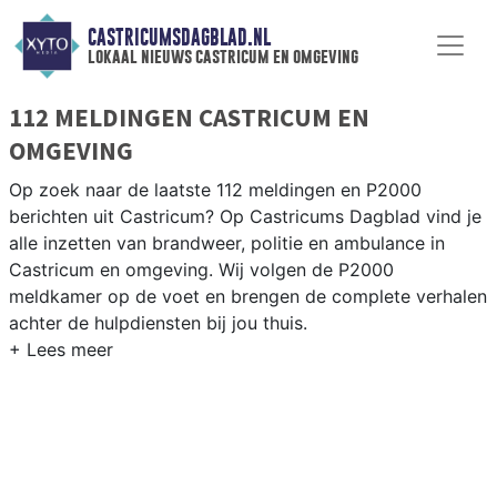
CASTRICUMSDAGBLAD.NL
lokaal nieuws castricum en omgeving
112 MELDINGEN CASTRICUM EN
OMGEVING
Op zoek naar de laatste 112 meldingen en P2000
berichten uit Castricum? Op Castricums Dagblad vind je
alle inzetten van brandweer, politie en ambulance in
Castricum en omgeving. Wij volgen de P2000
meldkamer op de voet en brengen de complete verhalen
achter de hulpdiensten bij jou thuis.
P2000 MELDINGEN CASTRICUM
Van incidenten op de N203 en de Beverwijkerstraatweg
tot meldingen in Castricum centrum, Bakkum, Limmen en
Akersloot — onze redactie is er altijd bij.