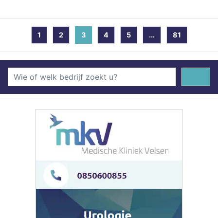
1
2
3
(current)
4
5
...
81