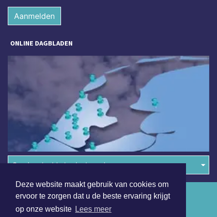
Aanmelden
ONLINE DAGBLADEN
Overige dagbladen in de regio
Deze website maakt gebruik van cookies om
Algemene voorwaarden
ervoor te zorgen dat u de beste ervaring krijgt
op onze website
Lees meer
Disclaimer