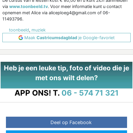
De cursus van 8 lessen kost € 80,00 en u kunt zich aanmelden
via
www.toonbeeld.tv
. Voor meer informatie kunt u contact
opnemen met Alice via aliceploeg4@gmail.com of 06-
11493796.
toonbeeld
,
muziek
Maak
Castricumsdagblad
je Google-favoriet
Heb je een leuke tip, foto of video die je
met ons wilt delen?
APP ONS!
T.
06 - 574 71 321
Deel op Facebook