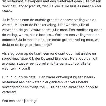
dit restaurant. Gewapend met een routekaart gaan jullie fietsen
door het Langedijker lint, ziet u al die leuke huisjes naast elkaar
staan?
Jullie fietsen naar de oudste groente doorvaarveiling van de
wereld, Museum de Broekerveiling. Hier worden jullie al
verwacht, de gastvrouw neemt jullie mee. Een rondleiding door
de veiling, wauw, al die bootjes... Weleens een veilingmeester
ontmoet? Jullie maken ook een echte groente veiling mee, wie
drukt er de laagste inkoopprijs?
Als slagroom op de taart, een rondvaart door het unieke en
sprookjeachtige Rijk der Duizend Eilanden. Na afloop van dit
avontuur staat er een borrel en bittergarnituur op jullie te
wachten.. Proost!
Hup, hup, op de fiets... Een warm ontvangst bij een heerlijk
restaurant aan het water, hier genieten van vers bereid
hoofdgerecht en toetje toe. Jullie hebben elkaar een hoop te
vertellen!
Wat een heerlijke dag!