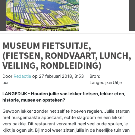
Vorige
V
MUSEUM FIETSUITJE,
(FIETSEN, RONDVAART, LUNCH,
VEILING, RONDLEIDING)
Door
Redactie
op
27 februari 2018, 8:53
Bron:
uur
LangedijkerUitje
LANGEDIJK - Houden jullie van lekker fietsen, lekker eten,
historie, musea en opsteken?
Gewoon lekker zonder het zelf te hoeven regelen. Jullie starten
met huisgemaakte appeltaart, echte slagroom en een lekker
vers bakkie. Dit restaurant verzamelt heel veel oude spullen, je
kijkt je ogen uit. Bij mooi weer zitten jullie in de heerlijke tuin van