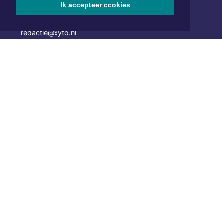
1701 BZ Heerhugowaard
Ik accepteer cookies
072 8200 600
redactie@xyto.nl
www.xyto.nl
SOCIAL MEDIA
NIEUWSBRIEF AANMELDEN
Schrijf je in voor onze nieuwsbrief en krijg wekelijks een
samenvatting van alle gebeurtenissen uit jouw regio.
Aanmelden
ONLINE DAGBLADEN