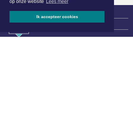
op onze website
Lees meer
Ik accepteer cookies
|
Nieuws | Sport | Evenementen
Hoofdvestiging:
van Benthuizenlaan 1
1701 BZ Heerhugowaard
072 8200 600
redactie@xyto.nl
www.xyto.nl
SOCIAL MEDIA
NIEUWSBRIEF AANMELDEN
Schrijf je in voor onze nieuwsbrief en krijg wekelijks een