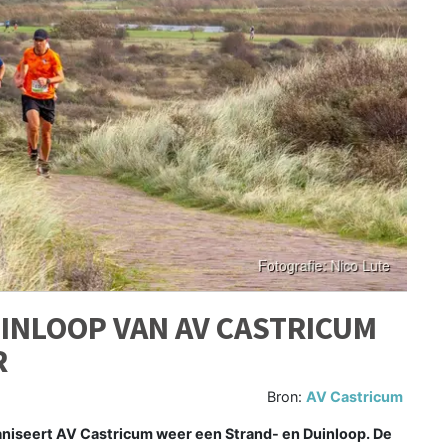
INLOOP VAN AV CASTRICUM
R
Bron:
AV Castricum
iseert AV Castricum weer een Strand- en Duinloop. De