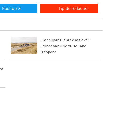
Post op X
Tip de redactie
Inschrijving lenteklassieker
Ronde van Noord-Holland
geopend
ve