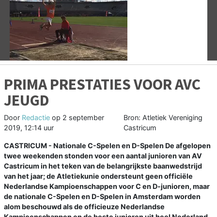
Vorige
V
PRIMA PRESTATIES VOOR AVC
JEUGD
Door
Redactie
op
2 september
Bron: Atletiek Vereniging
2019, 12:14 uur
Castricum
CASTRICUM - Nationale C-Spelen en D-Spelen De afgelopen
twee weekenden stonden voor een aantal junioren van AV
Castricum in het teken van de belangrijkste baanwedstrijd
van het jaar; de Atletiekunie ondersteunt geen officiële
Nederlandse Kampioenschappen voor C en D-junioren, maar
de nationale C-Spelen en D-Spelen in Amsterdam worden
alom beschouwd als de officieuze Nederlandse
Kampioenschappen en de beste junioren uit heel Nederland