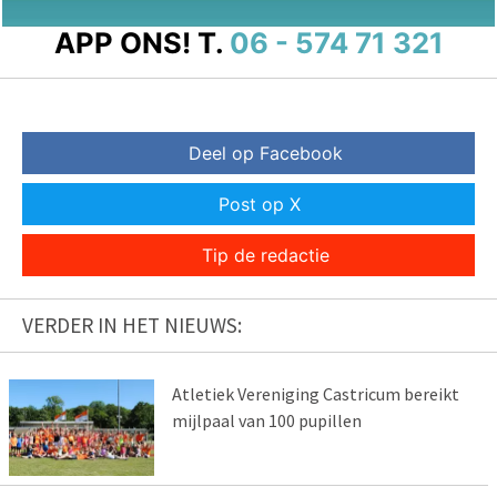
APP ONS!
T.
06 - 574 71 321
Deel op Facebook
Post op X
Tip de redactie
VERDER IN HET NIEUWS:
Atletiek Vereniging Castricum bereikt
mijlpaal van 100 pupillen