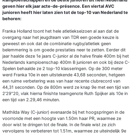
geven hier elk jaar acte-de-présence. Een viertal AVC
junioren heeft hier laten zien tot de top-10 van Nederland te
behoren:
Franka Holland toont het hele atletiekseizoen al aan dat de
overgang naar het jeugdteam van TDR een goede keuze is
geweest en ook dat de combinatie rugby/atletiek geen
belemmering is om goede prestaties neer te zetten. Eerder dit
jaar haalde deze 1e jaars C-junior al de halve finale 400m bij het
Nederlands kampioenschap 400m B junioren en ook bij deze C-
Spelen behaalde ze 2 top-10 klasseringen. Op de 300 meter
werd Franka 10e in een uitstekende 43,68 seconden, hetgeen
een ruime verbetering was van haar recente clubrecord van
44,31 seconden. Op de 800m werd ze knap 9e met een tijd van
2'29"20, vlak hierna finishte teamgenote Ruth Spijker als 10e in
een tijd van 2.29,46 minuten.
Mathilda Way (C-junior) evenaarde bij het hoogspringen in de
voorronde met een hoogte van 1.50m haar PR, waarmee ze
door wist te dringen tot de finale. In de finale wist ze zich
vervolgens te verbeteren tot 1.51m, waarmee ze uiteindelijk 9e