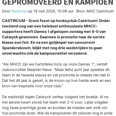
GEPROMOVEERD ÉN KAMPIOEN
Door
Redactie
op
18 mei 2026, 15:08 uur
Bron: MHC Castricum
CASTRICUM - Groot feest op hockeyclub Castricum! Onder
toeziend oog van een heleboel enthousiaste MHCC-
supporters heeft Dames 1 afgelopen zondag met 4-0 van
Catwyck gewonnen. Daarmee is promotie naar de eerste
klasse een feit. En na een gelijkspel van concurrent
Spandersbosch, blijkt met nog drie wedstrijden te gaan
onverwachts óók de kampioenstitel verzekerd.
"Als MHCC zijn we hartstikke trots op onze Dames 1", vertelt
clubvoorzitter Maarten Neve. "Maar liefst acht jaar speelde dit
team in de tweede klasse en zat promotie er steeds net niet in.
Dat het dit jaar is gelukt, is de kroon op hun harde werk en een
bron van inspiratie voor onze club."
De wedstrijd tegen Catwyck verliep volgens het boekje. Al na
het eerste kwart stond het team met 2-0 voor. Later volgden
nog twee prachtige goals en konden de meiden een strik om
hun promotie doen. Wie de kampioenen dit seizoen nog in actie