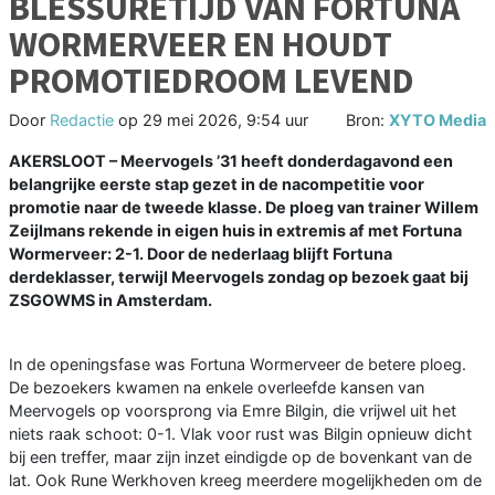
BLESSURETIJD VAN FORTUNA
WORMERVEER EN HOUDT
PROMOTIEDROOM LEVEND
Door
Redactie
op
29 mei 2026, 9:54 uur
Bron:
XYTO Media
AKERSLOOT – Meervogels ’31 heeft donderdagavond een
belangrijke eerste stap gezet in de nacompetitie voor
promotie naar de tweede klasse. De ploeg van trainer Willem
Zeijlmans rekende in eigen huis in extremis af met Fortuna
Wormerveer: 2-1. Door de nederlaag blijft Fortuna
derdeklasser, terwijl Meervogels zondag op bezoek gaat bij
ZSGOWMS in Amsterdam.
In de openingsfase was Fortuna Wormerveer de betere ploeg.
De bezoekers kwamen na enkele overleefde kansen van
Meervogels op voorsprong via Emre Bilgin, die vrijwel uit het
niets raak schoot: 0-1. Vlak voor rust was Bilgin opnieuw dicht
bij een treffer, maar zijn inzet eindigde op de bovenkant van de
lat. Ook Rune Werkhoven kreeg meerdere mogelijkheden om de