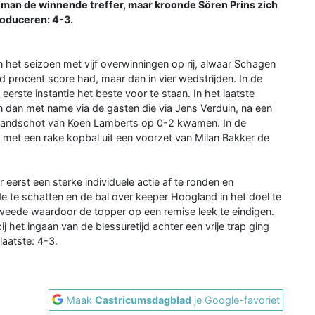
eman de winnende treffer, maar kroonde Sören Prins zich
roduceren: 4-3.
 het seizoen met vijf overwinningen op rij, alwaar Schagen
 procent score had, maar dan in vier wedstrijden. In de
 eerste instantie het beste voor te staan. In het laatste
n dan met name via de gasten die via Jens Verduin, na een
standschot van Koen Lamberts op 0-2 kwamen. In de
ns met een rake kopbal uit een voorzet van Milan Bakker de
r eerst een sterke individuele actie af te ronden en
 te schatten en de bal over keeper Hoogland in het doel te
tweede waardoor de topper op een remise leek te eindigen.
j het ingaan van de blessuretijd achter een vrije trap ging
aatste: 4-3.
Maak
Castricumsdagblad
je Google-favoriet