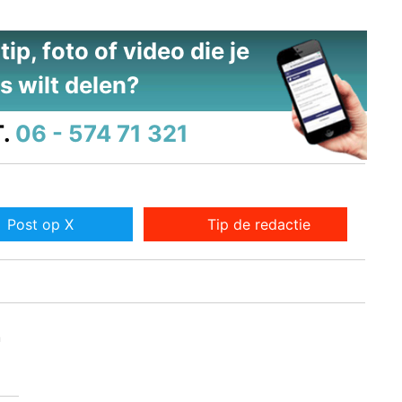
ip, foto of video die je
s wilt delen?
.
06 - 574 71 321
Post op X
Tip de redactie
n