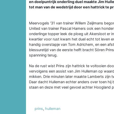
en doelpuntrijk onderling duel maakte Jim Hull
tot man van de wedstrijd door een hattrick te p
Meervogels '31 van trainer Willem Zeijlmans begon
United van trainer Pascal Hamers ook een honderd
onderlinge topper leek de ploeg uit Akersloot er in
kwartier voor rust kwam het duel echt tot leven e
handig overstapje van Tom Adrichem, en een af
blessuretijd van de eerste helft bracht Sören Pri
spannning terug.
Na de rust wist Prins zijn hattrick te voltooien doo
vervolgens een assist van Jim Hulleman op waarde
mikken. Drie minuten later maakte Lamberts zijn 
Daar dacht Hulleman echter anders over toen hij bi
staan en deze met veel gevoel achter Hoogland pl
prins
,
hulleman