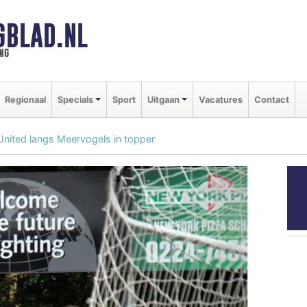
GBLAD.NL
ng
Regionaal
Specials
Sport
Uitgaan
Vacatures
Contact
United langs Meervogels in topper