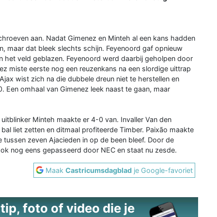
schroeven aan. Nadat Gimenez en Minteh al een kans hadden
en, maar dat bleek slechts schijn. Feyenoord gaf opnieuw
n het veld geblazen. Feyenoord werd daarbij geholpen door
z miste eerste nog een reuzenkans na een slordige uittrap
jax wist zich na die dubbele dreun niet te herstellen en
. Een omhaal van Gimenez leek naast te gaan, maar
n uitblinker Minteh maakte er 4-0 van. Invaller Van den
al liet zetten en ditmaal profiteerde Timber. Paixão maakte
e tussen zeven Ajacieden in op de been bleef. Door de
t ook nog eens gepasseerd door NEC en staat nu zesde.
Maak
Castricumsdagblad
je Google-favoriet
ip, foto of video die je