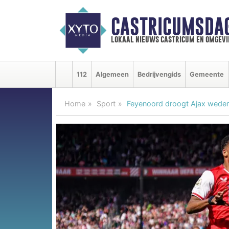
CASTRICUMSDA
lokaal nieuws castricum en omgevi
112
Algemeen
Bedrijvengids
Gemeente
Home
Sport
Feyenoord droogt Ajax weder