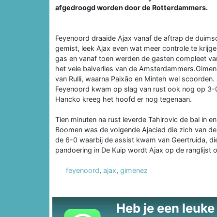
afgedroogd worden door de Rotterdammers.
Feyenoord draaide Ajax vanaf de aftrap de duim
gemist, leek Ajax even wat meer controle te krijg
gas en vanaf toen werden de gasten compleet va
het vele balverlies van de Amsterdammers.Gimene
van Rulli, waarna Paixão en Minteh wel scoorden. A
Feyenoord kwam op slag van rust ook nog op 3-0
Hancko kreeg het hoofd er nog tegenaan.
Tien minuten na rust leverde Tahirovic de bal in e
Boomen was de volgende Ajacied die zich van de b
de 6-0 waarbij de assist kwam van Geertruida, di
pandoering in De Kuip wordt Ajax op de ranglijs
feyenoord
,
ajax
,
gimenez
Heb je een leuke t