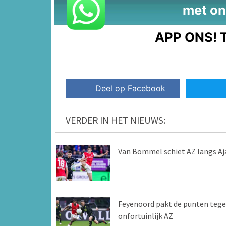
met on
APP ONS!
T
Deel op Facebook
VERDER IN HET NIEUWS:
Van Bommel schiet AZ langs Aj
Feyenoord pakt de punten teg
onfortuinlijk AZ