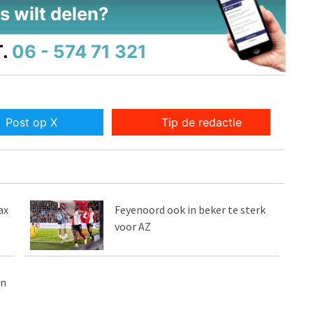
s wilt delen?
.
06 - 574 71 321
Post op X
Tip de redactie
ax
Feyenoord ook in beker te sterk
voor AZ
en