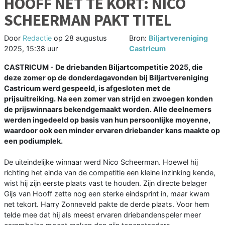
HOOFF NET TE KORT: NICO
SCHEERMAN PAKT TITEL
Door
Redactie
op
28 augustus
Bron:
Biljartvereniging
2025, 15:38 uur
Castricum
CASTRICUM - De driebanden Biljartcompetitie 2025, die
deze zomer op de donderdagavonden bij Biljartvereniging
Castricum werd gespeeld, is afgesloten met de
prijsuitreiking. Na een zomer van strijd en zwoegen konden
de prijswinnaars bekendgemaakt worden. Alle deelnemers
werden ingedeeld op basis van hun persoonlijke moyenne,
waardoor ook een minder ervaren driebander kans maakte op
een podiumplek.
De uiteindelijke winnaar werd Nico Scheerman. Hoewel hij
richting het einde van de competitie een kleine inzinking kende,
wist hij zijn eerste plaats vast te houden. Zijn directe belager
Gijs van Hooff zette nog een sterke eindsprint in, maar kwam
net tekort. Harry Zonneveld pakte de derde plaats. Voor hem
telde mee dat hij als meest ervaren driebandenspeler meer