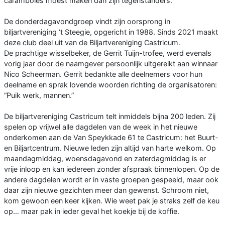
caramboles moest maken dan zijn tegenstanders.
De donderdagavondgroep vindt zijn oorsprong in
biljartvereniging ‘t Steegie, opgericht in 1988. Sinds 2021 maakt
deze club deel uit van de Biljartvereniging Castricum.
De prachtige wisselbeker, de Gerrit Tuijn-trofee, werd evenals
vorig jaar door de naamgever persoonlijk uitgereikt aan winnaar
Nico Scheerman. Gerrit bedankte alle deelnemers voor hun
deelname en sprak lovende woorden richting de organisatoren:
“Puik werk, mannen.”
De biljartvereniging Castricum telt inmiddels bijna 200 leden. Zij
spelen op vrijwel alle dagdelen van de week in het nieuwe
onderkomen aan de Van Speykkade 61 te Castricum: het Buurt-
en Biljartcentrum. Nieuwe leden zijn altijd van harte welkom. Op
maandagmiddag, woensdagavond en zaterdagmiddag is er
vrije inloop en kan iedereen zonder afspraak binnenlopen. Op de
andere dagdelen wordt er in vaste groepen gespeeld, maar ook
daar zijn nieuwe gezichten meer dan gewenst. Schroom niet,
kom gewoon een keer kijken. Wie weet pak je straks zelf de keu
op… maar pak in ieder geval het koekje bij de koffie.