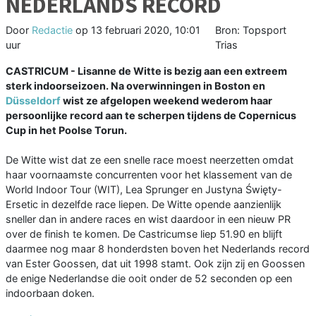
NEDERLANDS RECORD
Door
Redactie
op
13 februari 2020, 10:01
Bron: Topsport
uur
Trias
CASTRICUM - Lisanne de Witte is bezig aan een extreem
sterk indoorseizoen. Na overwinningen in Boston en
Düsseldorf
wist ze afgelopen weekend wederom haar
persoonlijke record aan te scherpen tijdens de Copernicus
Cup in het Poolse Torun.
De Witte wist dat ze een snelle race moest neerzetten omdat
haar voornaamste concurrenten voor het klassement van de
World Indoor Tour (WIT), Lea Sprunger en Justyna Święty-
Ersetic in dezelfde race liepen. De Witte opende aanzienlijk
sneller dan in andere races en wist daardoor in een nieuw PR
over de finish te komen. De Castricumse liep 51.90 en blijft
daarmee nog maar 8 honderdsten boven het Nederlands record
van Ester Goossen, dat uit 1998 stamt. Ook zijn zij en Goossen
de enige Nederlandse die ooit onder de 52 seconden op een
indoorbaan doken.