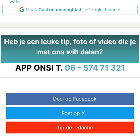
witte
Maak
Castricumsdagblad
je Google-favoriet
Heb je een leuke tip, foto of video die je
met ons wilt delen?
APP ONS!
T.
06 - 574 71 321
Deel op Facebook
Post op X
Tip de redactie