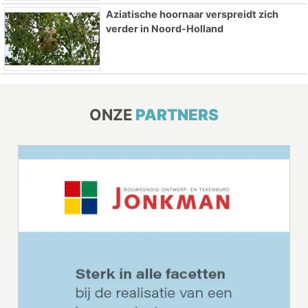
Aziatische hoornaar verspreidt zich
verder in Noord-Holland
ONZE
PARTNERS