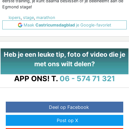
eerste training, je kunt daarna beslissen of je deelneemt aan de
Egmond stage!
lopers
,
stage
,
marathon
Maak
Castricumsdagblad
je Google-favoriet
Heb je een leuke tip, foto of video die je
met ons wilt delen?
APP ONS!
T.
06 - 574 71 321
Deel op Facebook
Post op X