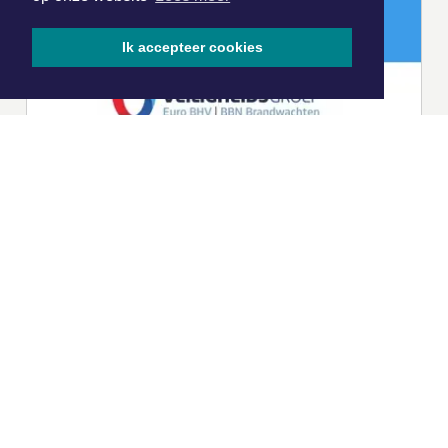
Ik accepteer cookies
|
Nieuws | Sport | Evenementen
Hoofdvestiging:
van Benthuizenlaan 1
1701 BZ Heerhugowaard
072 8200 600
redactie@xyto.nl
www.xyto.nl