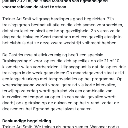
januari 2021 bij de Halve Marathon van Egmond goed
voorbereid aan de start te staan.
Trainer Ari Smit wil graag hardlopers goed begeleiden. Zijn
trainingsgroep bestaat uit atleten die zich samen voorbereiden,
dat stimuleert en biedt een hoop gezelligheid. Zo vieren ze de
dag na de Halve en Kwart marathon met een gezellig etentje in
het clubhuis dat ze deze zware wedstrijd volbracht hebben.
De Castricumse atletiekvereniging heeft een speciale
“trainingsstage” voor lopers die zich specifiek op die 21 of 10
kilometer willen voorbereiden. Uitgangspunt is dat de lopers drie
trainingen in de week gaan doen: Op maandagavond staat altijd
een lange duurloop met tempovariaties op het programma. Op
woensdagavond wordt vooral getraind via korte intervallen,
terwijl op zaterdag wordt getraind via een combinatie van
intervallen en tempoduurlopen. In een aantal gevallen wordt
daarbij ook getraind op de duinen en op het strand, zodat de
deelnemers het Egmond gevoel alvast ervaren.
Deskundige begeleiding
Trainer Ari Smit: “We trainen als groep samen. Wanneer nodig