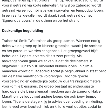
tempovariaties op het programma. Op woensdagavond wordt
vooral getraind via korte intervallen, terwijl op zaterdag wordt
getraind via een combinatie van intervallen en tempoduurlopen.
In een aantal gevallen wordt daarbij ook getraind op het
‘Egmondparcours’ in de duinen en op het strand.
Deskundige begeleiding
Trainer Ari Smit: “We trainen als groep samen. Wanneer nodig
delen we de groep op in kleinere groepjes, waarbij de snelheid
en het parcours worden aangepast. Het groepsgevoel blijft
behouden. Lopers ervaren dit als zeer prettig. Als
aanvangsniveau gaan we er vanuit dat de deelnemers in
ongeveer 1 uur zo’n 10 kilometer kunnen lopen. In ruim 4
maanden wordt dit uitgebreid zodat je begin januari in staat bent
om de halve marathon te volbrengen. Door de goede
voorbereiding en geleidelijke opbouw qua trainingskilometers
voorkom je blessures. De groep bestaat uit enthousiaste
hardlopers die bijna allemaal meedoen aan de Egmond Halve
Marathon. Je loopt met andere lopers die ook jouw tempo
lopen. Tijdens de stage krijg je advies over voeding en kleding,
leer je veel over looptechniek en krijg je veel looptips zodat je