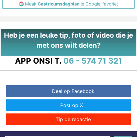
Maak
Castricumsdagblad
je Google-favoriet
Heb je een leuke tip, foto of video die je
met ons wilt delen?
APP ONS!
T.
06 - 574 71 321
Deel op Facebook
Post op X
Tip de redactie