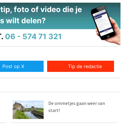
ip, foto of video die je
s wilt delen?
.
06 - 574 71 321
Post op X
Tip de redactie
De ommetjes gaan weer van
start!