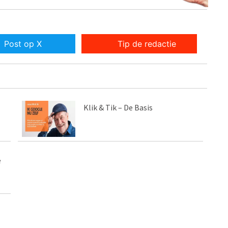
Post op X
Tip de redactie
Klik & Tik – De Basis
e