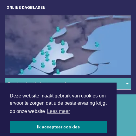
ONLINE DAGBLADEN
Overige dagbladen in de regio
Deze website maakt gebruik van cookies om
Algemene voorwaarden
ervoor te zorgen dat u de beste ervaring krijgt
op onze website
Lees meer
Disclaimer
Privacy Statement
Ik accepteer cookies