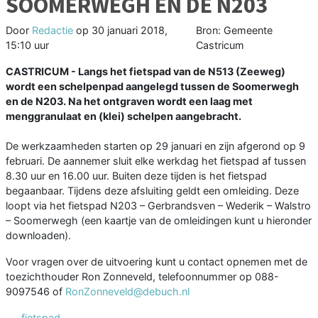
SOOMERWEGH EN DE N203
Door
Redactie
op
30 januari 2018,
Bron: Gemeente
15:10 uur
Castricum
CASTRICUM - Langs het fietspad van de N513 (Zeeweg)
wordt een schelpenpad aangelegd tussen de Soomerwegh
en de N203. Na het ontgraven wordt een laag met
menggranulaat en (klei) schelpen aangebracht.
De werkzaamheden starten op 29 januari en zijn afgerond op 9
februari. De aannemer sluit elke werkdag het fietspad af tussen
8.30 uur en 16.00 uur. Buiten deze tijden is het fietspad
begaanbaar. Tijdens deze afsluiting geldt een omleiding. Deze
loopt via het fietspad N203 – Gerbrandsven – Wederik – Walstro
– Soomerwegh (een kaartje van de omleidingen kunt u hieronder
downloaden).
Voor vragen over de uitvoering kunt u contact opnemen met de
toezichthouder Ron Zonneveld, telefoonnummer op 088-
9097546 of
RonZonneveld@debuch.nl
fietspad