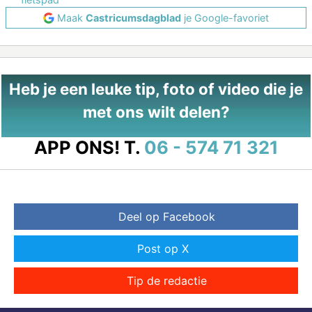
Maak
Castricumsdagblad
je Google-favoriet
Heb je een leuke tip, foto of video die je
met ons wilt delen?
APP ONS!
T.
06 - 574 71 321
Deel op Facebook
Post op X
Tip de redactie