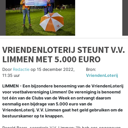
Vorige
V
VRIENDENLOTERIJ STEUNT V.V.
LIMMEN MET 5.000 EURO
Door
Redactie
op
15 december 2022,
Bron:
11:35 uur
VriendenLoterij
LIMMEN - Een bijzondere benoeming van de VriendenLoterij
voor voetbalvereniging Limmen! De vereniging is benoemd
tot één van de Clubs van de Week en ontvangt daarom
eenmalig een bijdrage van 5.000 euro van de
VriendenLoterij. V.V. Limmen gaat het geld gebruiken om de
bestuurskamer op te knappen.
Ronald Baars, secretaris V.V. Limmen: ''Ik heb ons opgegeven