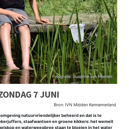
ZONDAG 7 JUNI
Bron: IVN Midden Kennemerland
mgeving natuurvriendelijker beheerd en dat is te
okerjuffers, staafwantsen en groene kikkers: het wemelt
 egelskop en waterweegbree staan te bloeien in het water