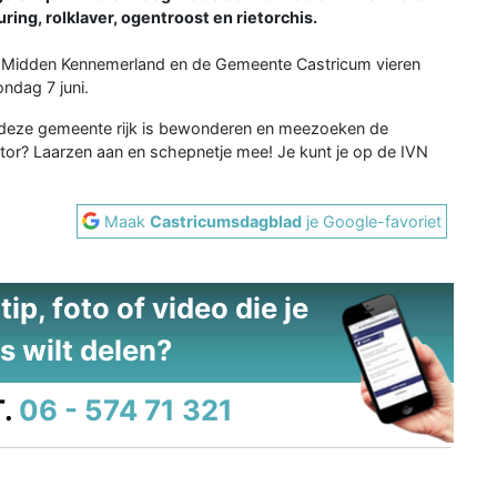
ring, rolklaver, ogentroost en rietorchis.
IVN Midden Kennemerland en de Gemeente Castricum vieren
ondag 7 juni.
e deze gemeente rijk is bewonderen en meezoeken de
tor? Laarzen aan en schepnetje mee! Je kunt je op de IVN
Maak
Castricumsdagblad
je Google-favoriet
ip, foto of video die je
s wilt delen?
.
06 - 574 71 321