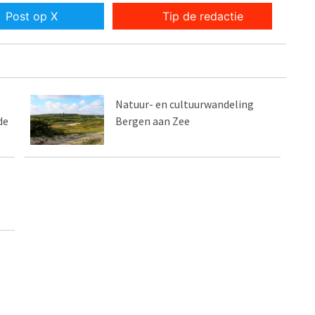
Post op X
Tip de redactie
Natuur- en cultuurwandeling
de
Bergen aan Zee