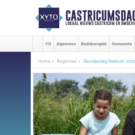
CASTRICUMSDA
lokaal nieuws castricum en omgevi
112
Algemeen
Bedrijvengids
Gemeente
Home
Regionaal
Slootjesdag Bakkum zond