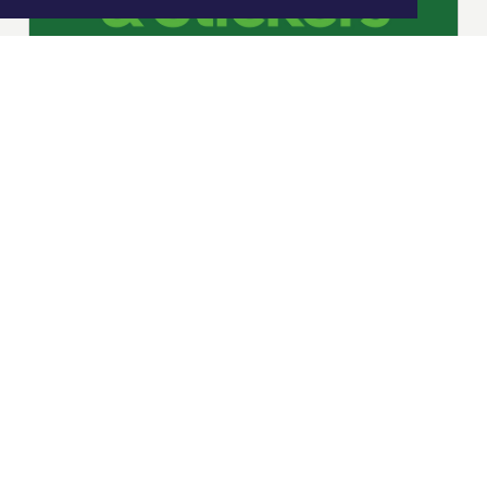
|
Nieuws | Sport | Evenementen
Hoofdvestiging:
van Benthuizenlaan 1
1701 BZ Heerhugowaard
072 8200 600
redactie@xyto.nl
www.xyto.nl
SOCIAL MEDIA