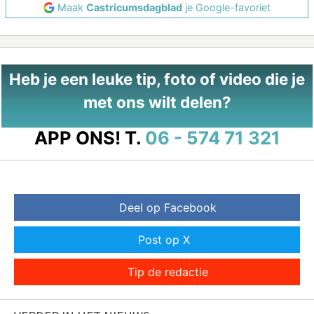
Maak
Castricumsdagblad
je Google-favoriet
Heb je een leuke tip, foto of video die je
met ons wilt delen?
APP ONS!
T.
06 - 574 71 321
Deel op Facebook
Post op X
Tip de redactie