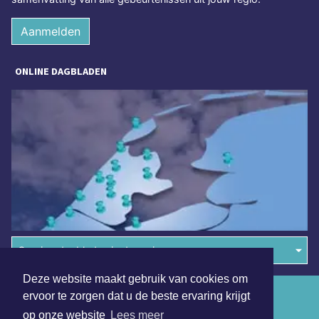
Aanmelden
ONLINE DAGBLADEN
Overige dagbladen in de regio
Deze website maakt gebruik van cookies om
Algemene voorwaarden
ervoor te zorgen dat u de beste ervaring krijgt
op onze website
Lees meer
Disclaimer