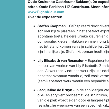
Oude Keuken te Castricum (Bakkum). De expositi
adres: Oude Parklaan 117, Castricum. Meer infor
www.EigenKleur.com
Over de exposanten
Stefan Koopman
- Geïnspireerd door diver
schilderstijl te plaatsen in het abstract e
spontane toets, heldere unieke kleuren en gr
compositie, kleuren, vlakken en lijnen, ontst
het tot stand komen van zijn schilderijen. Zi
zijn innerlijke zijn. Stefan Koopman heeft zijn
Lily Elisabeth van Rosmalen
- Experimentee
manier van werken van Lily Elisabeth. Zonde
aan. Al werkend vindt een werk zijn uiteinde
constant avontuur waarin zij zelf vaak verra
(semi) abstract werk waarin een bepaalde 
Jacqueline de Bruyn -
In de schilderijen v
olie- en acrylverf probeert zij de structuren
van die plek wordt eigen door er langere tij
realistische weergave van een specifiek uit