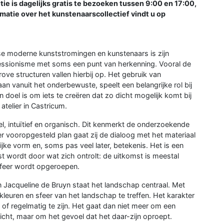
e is dagelijks gratis te bezoeken tussen 9:00 en 17:00,
matie over het kunstenaarscollectief vindt u op
se moderne kunststromingen en kunstenaars is zijn
xpressionisme met soms een punt van herkenning. Vooral de
ove structuren vallen hierbij op. Het gebruik van
aan vanuit het onderbewuste, speelt een belangrijke rol bij
jn doel is om iets te creëren dat zo dicht mogelijk komt bij
 atelier in Castricum.
l, intuïtief en organisch. Dit kenmerkt de onderzoekende
r vooropgesteld plan gaat zij de dialoog met het materiaal
lijke vorm en, soms pas veel later, betekenis. Het is een
st wordt door wat zich ontrolt: de uitkomst is meestal
sfeer wordt opgeroepen.
an Jacqueline de Bruyn staat het landschap centraal. Met
, kleuren en sfeer van het landschap te treffen. Het karakter
d of regelmatig te zijn. Het gaat dan niet meer om een
zicht, maar om het gevoel dat het daar-zijn oproept.