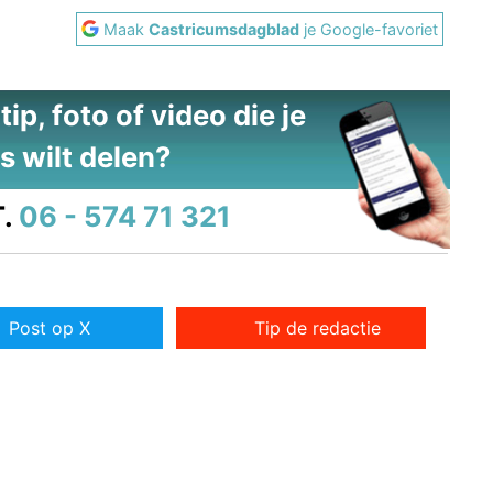
Maak
Castricumsdagblad
je Google-favoriet
ip, foto of video die je
s wilt delen?
.
06 - 574 71 321
Post op X
Tip de redactie