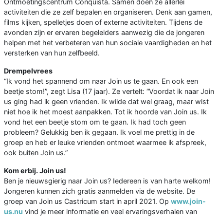
Ontmoetingscentrum Conquista. Samen doen ze allerlei
activiteiten die ze zelf bepalen en organiseren. Denk aan gamen,
films kijken, spelletjes doen of externe activiteiten. Tijdens de
avonden zijn er ervaren begeleiders aanwezig die de jongeren
helpen met het verbeteren van hun sociale vaardigheden en het
versterken van hun zelfbeeld.
Drempelvrees
“Ik vond het spannend om naar Join us te gaan. En ook een
beetje stom!”, zegt Lisa (17 jaar). Ze vertelt: “Voordat ik naar Join
us ging had ik geen vrienden. Ik wilde dat wel graag, maar wist
niet hoe ik het moest aanpakken. Tot ik hoorde van Join us. Ik
vond het een beetje stom om te gaan. Ik had toch geen
probleem? Gelukkig ben ik gegaan. Ik voel me prettig in de
groep en heb er leuke vrienden ontmoet waarmee ik afspreek,
ook buiten Join us.”
Kom erbij. Join us!
Ben je nieuwsgierig naar Join us? Iedereen is van harte welkom!
Jongeren kunnen zich gratis aanmelden via de website. De
groep van Join us Castricum start in april 2021. Op
www.join-
us.nu
vind je meer informatie en veel ervaringsverhalen van