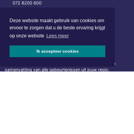
072 8200 600
redactie@xyto.nl
www.xyto.nl
Deze website maakt gebruik van cookies om
ervoor te zorgen dat u de beste ervaring krijgt
SOCIAL MEDIA
op onze website
Lees meer
Ik accepteer cookies
NIEUWSBRIEF AANMELDEN
Schrijf je in voor onze nieuwsbrief en krijg wekelijks een
samenvatting van alle gebeurtenissen uit jouw regio.
Aanmelden
ONLINE DAGBLADEN