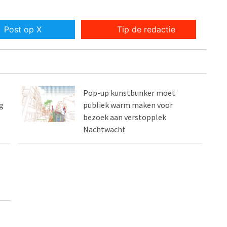
Post op X
Tip de redactie
Pop-up kunstbunker moet
g
publiek warm maken voor
bezoek aan verstopplek
Nachtwacht