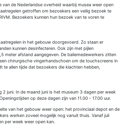
ute van de Nederlandse overheid waarbij musea weer open
atregelen getroffen om bezoekers een veilig bezoek te
t RIVM. Bezoekers kunnen hun bezoek van te voren te
maatregelen in het gebouw doorgevoerd. Zo staan er
nden kunnen desinfecteren. Ook zijn met pijlen
 1,5 meter afstand aangegeven. De baliemedewerkers zitten
 een chirurgische vingerhandschoen om de touchscreens in
t te allen tijde dat bezoekers die klachten hebben,
g 2 juni. In de maand juni is het museum 3 dagen per week
eningstijden op deze dagen zijn van 11.00 - 17.00 uur.
eelte van het gebouw weer open: het provinciaal depot en de
rs werken zoveel mogelijk nog vanuit thuis. Vanaf juli
en per week weer open kan.