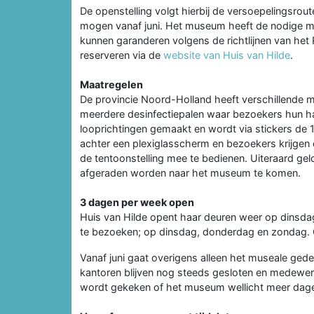
De openstelling volgt hierbij de versoepelingsro
mogen vanaf juni. Het museum heeft de nodige ma
kunnen garanderen volgens de richtlijnen van he
reserveren via de
website van Huis van Hilde
.
Maatregelen
De provincie Noord-Holland heeft verschillende 
meerdere desinfectiepalen waar bezoekers hun ha
looprichtingen gemaakt en wordt via stickers de
achter een plexiglasscherm en bezoekers krijgen
de tentoonstelling mee te bedienen. Uiteraard geld
afgeraden worden naar het museum te komen.
3 dagen per week open
Huis van Hilde opent haar deuren weer op dinsda
te bezoeken; op dinsdag, donderdag en zondag. Op
Vanaf juni gaat overigens alleen het museale ged
kantoren blijven nog steeds gesloten en medewerke
wordt gekeken of het museum wellicht meer dag