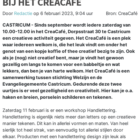
BIJ HET CREACAFÉ
Door
Redactie
op
6 februari 2023, 9:04 uur
Bron: CreaCafé
CASTRICUM - Sinds september wordt iedere zaterdag van
10.00-12.00 in het CreaCafé, Dorpsstraat 30 te Castricum
een creatieve activiteit gegeven. Het CreaCafé is een plek
waar iedereen welkom is, die het leuk vindt om onder het
genot van een kopje koffie of thee creatief bezig te zijn. Ook
als je (nog) niet creatief bent, maar je vindt het gewoon
gezellig om langs te komen voor een babbeltje en wat
lekkers, dan ben je van harte welkom. Het CreaCafé is een
samenwerking tussen stichting Welzijn en de
Evangeliegemeente Castricum. Gedurende deze twee
uurtjes is er veel gezelligheid en creativiteit. Hier kan je o.a.
haken en breien, porselein schilderen en tekenen.
Zaterdag 11 februari is er een workshop Handlettering.
Handlettering is eigenlijk niets meer dan letters op een creatieve
manier tekenen. Dit kan in allerlei vormen en maten. Van heel
sierlijk tot heel strak, van eenvoudig tot allerlei stijlen door
elkaar. Producten met een handlettering design zijn leuk als