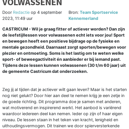
VOLWASSENEN
Door
Redactie
op
4 september
Bron:
Team Sportservice
2023, 11:49 uur
Kennemerland
CASTRICUM - Wil je graag fitter of actiever worden? Dan zijn
de leefstijllessen voor volwassenen echt iets voor jou! Sport
en bewegen heeft een positieve bijdrage op de fysieke en
mentale gezondheid. Daarnaast zorgt sporten/bewegen voor
plezier en ontmoeting. Soms is het lastig om te weten welke
sport- of beweegactiviteit én aanbieder er bij iemand past.
Tijdens deze lessen kunnen volwassenen (30 t/m 60 jaar) uit
de gemeente Castricum dat onderzoeken.
Zeg jij al tijden dat je actiever wilt gaan leven? Maar is het starten
nog niet gelukt? Door hier aan deel te nemen krijg je een zetje in
de goede richting. Dit programma doe je samen met anderen,
wat motiverend en inspirerend werkt. Het aanbod is variërend
waardoor iedereen deel kan nemen. Ieder op zijn of haar eigen
niveau. De lessen staan in het teken van kracht, lenigheid en
uithoudingsvermogen. Dit trainen we door spierversterkende