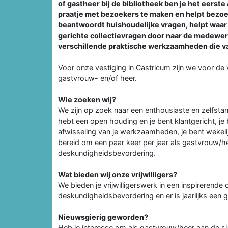
of gastheer bij de bibliotheek ben je het eerst
praatje met bezoekers te maken en helpt bezoek
beantwoordt huishoudelijke vragen, helpt waar 
gerichte collectievragen door naar de medewe
verschillende praktische werkzaamheden die va
Voor onze vestiging in Castricum zijn we voor de
gastvrouw- en/of heer.
Wie zoeken wij?
We zijn op zoek naar een enthousiaste en zelfstand
hebt een open houding en je bent klantgericht, je 
afwisseling van je werkzaamheden, je bent wekeli
bereid om een paar keer per jaar als gastvrouw/hee
deskundigheidsbevordering.
Wat bieden wij onze vrijwilligers?
We bieden je vrijwilligerswerk in een inspirerende
deskundigheidsbevordering en er is jaarlijks een g
Nieuwsgierig geworden?
Heb je interesse om als gastvrouw/heer aan de sl